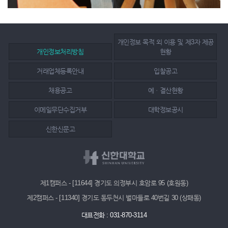
개인정보 목적 외 이용 및 제3자 제공
개인정보처리방침
현황
거래업체등록안내
입찰공고
채용공고
예ㆍ결산현황
이메일무단수집거부
대학정보공시
신한신문고
제1캠퍼스 - [11644] 경기도 의정부시 호암로 95 (호원동)
제2캠퍼스 - [11340] 경기도 동두천시 벌마들로 40번길 30 (상패동)
대표전화 : 031-870-3114