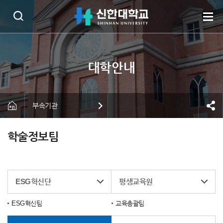
부속기관
학술정보팀
ESG혁신단
평생교육원
ESG혁신팀
교육총괄팀