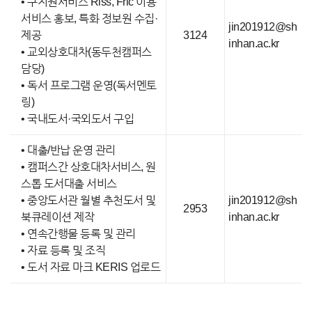
• 구지원서비스 Riss, Fric 이용
서비스 홍보, 특화 정보원 수집·
jin201912@sh
제공
3124
inhan.ac.kr
• 교외상호대차(동두천캠퍼스
담당)
• 독서 프로그램 운영(독서멘토
링)
• 국내도서·국외도서 구입
• 대출/반납 운영 관리
• 캠퍼스간 상호대차서비스, 원
스톱 도서대출 서비스
• 중앙도서관 월별 추천도서 및
jin201912@sh
2953
북큐레이션 제작
inhan.ac.kr
• 연속간행물 등록 및 관리
• 자료 등록 및 조직
• 도서 자료 마크 KERIS 업로드