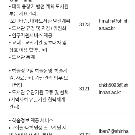
• 대학 중장기 발전 계획 도서관
부문 지표관리,
모니터링, 대학도서관 발전계획
hmahn@shinh
3123
• 도서관 규정 및 지침 / 위원회
an.ac.kr
• 연구지원서비스 제공
• 교내ㆍ교외기관 상호대차 및
상호 이용 협약 관리
• 도서관 통계
• 학술정보팀 학술운영, 학술지
원, 자료관리, 자산관리 업무 모
니터링
chkh5093@sh
3121
• 도서관 유관기관 교류 및 협력
inhan.ac.kr
(지역사회 유관기관 협력체계
관리)
• 학술정보 제공 서비스
(교직원·대학원생 연구지원 서
iban7@shinha
비스/이용자 정보봉사)
3122