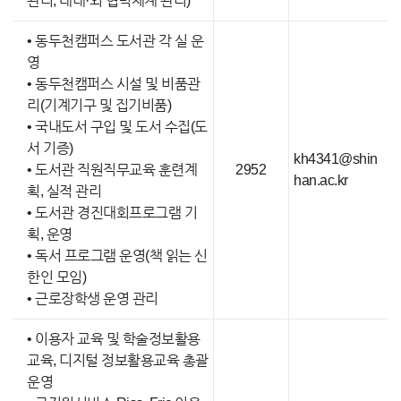
관리, 대내·외 협력체계 관리)
• 동두천캠퍼스 도서관 각 실 운
영
• 동두천캠퍼스 시설 및 비품관
리(기계기구 및 집기비품)
• 국내도서 구입 및 도서 수집(도
서 기증)
kh4341@shin
• 도서관 직원직무교육 훈련계
2952
han.ac.kr
획, 실적 관리
• 도서관 경진대회프로그램 기
획, 운영
• 독서 프로그램 운영(책 읽는 신
한인 모임)
• 근로장학생 운영 관리
• 이용자 교육 및 학술정보활용
교육, 디지털 정보활용교육 총괄
운영