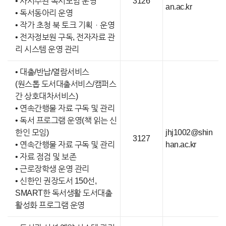
• 사서주관 독서모임 운영
3126
an.ac.kr
• 독서동아리 운영
• 작가 초청 북 토크 기획ㆍ운영
• 전자정보원 구독, 전자자료 관
리 시스템 운영 관리
• 대출/반납/열람서비스
(원스톱 도서대출서비스/캠퍼스
간 상호대차서비스)
• 연속간행물 자료 구독 및 관리
• 독서 프로그램 운영(책 읽는 신
한인 모임)
jhj1002@shin
3127
• 연속간행물 자료 구독 및 관리
han.ac.kr
• 자료 점검 및 보존
• 근로장학생 운영 관리
• 신한인 권장도서 150선,
SMART한 독서생활 도서대출
활성화 프로그램 운영