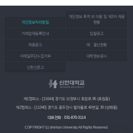
개인정보 목적 외 이용 및 제3자 제공
개인정보처리방침
현황
거래업체등록안내
입찰공고
채용공고
예ㆍ결산현황
이메일무단수집거부
대학정보공시
신한신문고
제1캠퍼스 - [11644] 경기도 의정부시 호암로 95 (호원동)
제2캠퍼스 - [11340] 경기도 동두천시 벌마들로 40번길 30 (상패동)
대표전화 : 031-870-3114
COPYRIGHT (c) shinhan University.
All Rights Reserved.