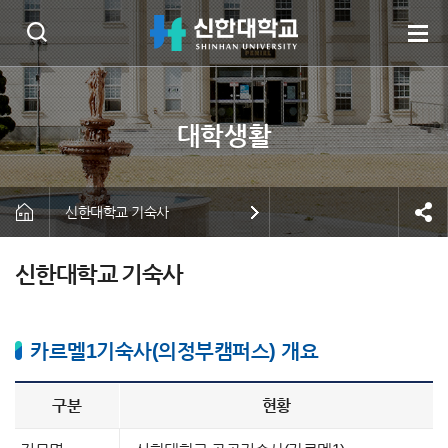
신한대학교 기숙사
신한대학교 기숙사
카르멜1기숙사(의정부캠퍼스) 개요
구분
현황