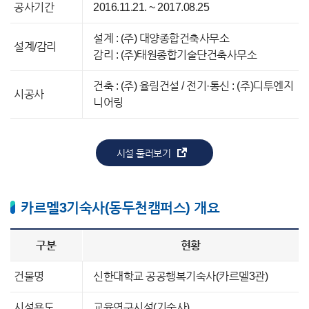
공사기간
2016.11.21. ~ 2017.08.25
설계 : (주) 대양종합건축사무소
설계/감리
감리 : (주)태원종합기술단건축사무소
건축 : (주) 율림건설 / 전기·통신 : (주)디투엔지
시공사
니어링
시설 둘러보기
카르멜3기숙사(동두천캠퍼스) 개요
구분
현황
건물명
신한대학교 공공행복기숙사(카르멜3관)
시설용도
교육연구시설(기숙사)