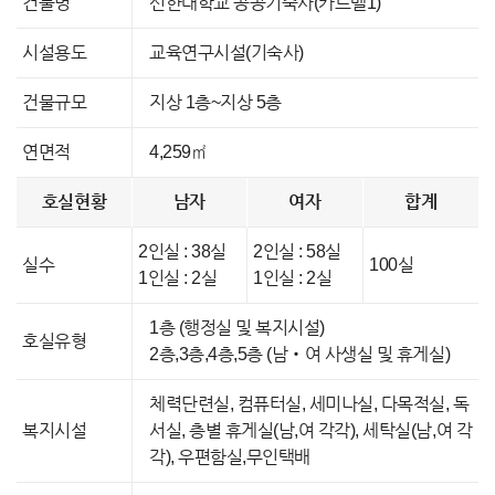
건물명
신한대학교 공공기숙사(카르멜1)
시설용도
교육연구시설(기숙사)
건물규모
지상 1층~지상 5층
연면적
4,259㎡
호실현황
남자
여자
합계
2인실 : 38실
2인실 : 58실
실수
100실
1인실 : 2실
1인실 : 2실
1층 (행정실 및 복지시설)
호실유형
2층,3층,4층,5층 (남‧여 사생실 및 휴게실)
체력단련실, 컴퓨터실, 세미나실, 다목적실, 독
복지시설
서실, 층별 휴게실(남,여 각각), 세탁실(남,여 각
각), 우편함실,무인택배