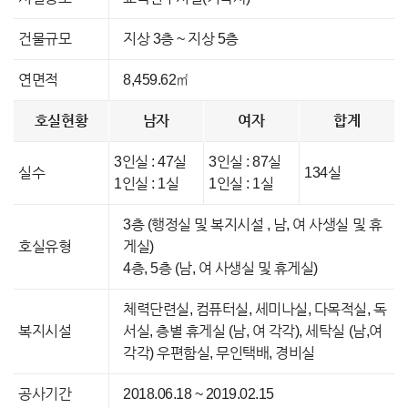
건물규모
지상 3층 ~ 지상 5층
연면적
8,459.62㎡
호실현황
남자
여자
합계
3인실 : 47실
3인실 : 87실
실수
134실
1인실 : 1실
1인실 : 1실
3층 (행정실 및 복지시설 , 남, 여 사생실 및 휴
호실유형
게실)
4층, 5층 (남, 여 사생실 및 휴게실)
체력단련실, 컴퓨터실, 세미나실, 다목적실, 독
복지시설
서실, 층별 휴게실 (남, 여 각각), 세탁실 (남,여
각각) 우편함실, 무인택배, 경비실
공사기간
2018.06.18 ~ 2019.02.15