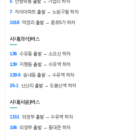
5
안방학동 출발 → 가업리 하차
7
자이아파트 출발 → 노원구철 하차
1018
덕정리 출발 → 종로5가 하차
시내(좌석)버스
136
수유동 출발 → 소요산 하차
139
지행동 출발 → 수유역 하차
139-5
송내동 출발 → 수유역 하차
25-1
신산리 출발 → 도봉산역 하차
시내(서울)버스
1151
의정부 출발 → 수유역 하차
106
의정부 출발 → 동대문 하차