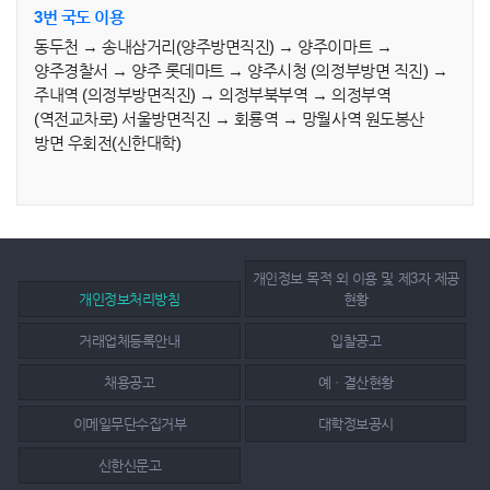
3번 국도 이용
동두천 → 송내삼거리(양주방면직진) → 양주이마트 →
양주경찰서 → 양주 롯데마트 → 양주시청 (의정부방면 직진) →
주내역 (의정부방면직진) → 의정부북부역 → 의정부역
(역전교차로) 서울방면직진 → 회룡역 → 망월사역 원도봉산
방면 우회전(신한대학)
개인정보 목적 외 이용 및 제3자 제공
개인정보처리방침
현황
거래업체등록안내
입찰공고
채용공고
예ㆍ결산현황
이메일무단수집거부
대학정보공시
신한신문고